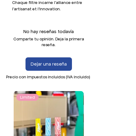
Chaque filtre incarne l’alliance entre
l’artisanat et l'innovation.
Avec ses 6 ondulations, le filtre en
verre Ripple allonge le parcours de la
No hay reseñas todavía
fumée garantissant un meilleur
Comparte tu opinión. Deja la primera
refroidissement, sublimant ainsi les
reseña.
arômes de vos variétés préférées.
Parfait pour les amateurs de plaisirs
Dejar una reseña
simples mais raffinés.
Precio con impuestos incluidos (IVA incluido)
Vendu avec sa boîte de rangement,
également utile pour l'entretien du
filtre.
Limited
Boîte disponible à l'unité, permettant
d'en avoir une pour chaque besoin.
9 mm - Le classique intemporel :
Parfait pour rouler entre 1 et 1,5