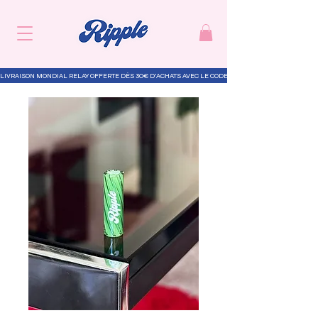
LIVRAISON MONDIAL RELAY OFFERTE DÈS 30€ D’ACHATS AVEC LE CODE "RIPPLE-TCC"